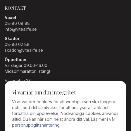
KONTAKT
Växel
08-86 08 88
info@vitealife.se
Skador
08-86 02 88
skador@vitealife.se
Öppettider
Vardagar 09.00–16.00
Midsommarafton: stängt
Vasagatan 28
111 20 Stockholm
Vi värnar om din integritet
FÖRSÄKRINGSGIVARE
Vi använder cookies för att webbplatsen ska fungera
och, med ditt samtycke, för att analysera trafik och
Knif Trygghet Forsikring AS
förbättra din upplevelse. Nödvändiga cookies används
MGEN / VYV International Benefits
alltid. Du kan när som helst ändra ditt val. Läs mer i vår
SCOR/Sweden Re (A+)
personuppgiftshantering
.