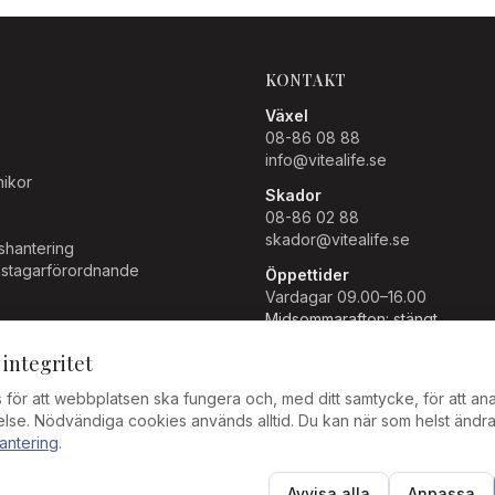
KONTAKT
Växel
08-86 08 88
info@vitealife.se
nikor
Skador
08-86 02 88
skador@vitealife.se
shantering
ånstagarförordnande
Öppettider
Vardagar 09.00–16.00
Midsommarafton: stängt
ingar
Vasagatan 28
 integritet
111 20 Stockholm
för att webbplatsen ska fungera och, med ditt samtycke, för att ana
else. Nödvändiga cookies används alltid. Du kan när som helst ändra d
antering
.
Avvisa alla
Anpassa