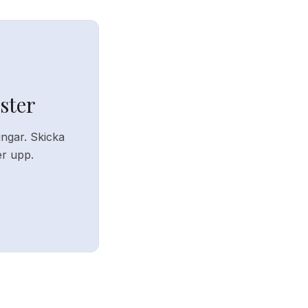
ster
ingar. Skicka
er upp.