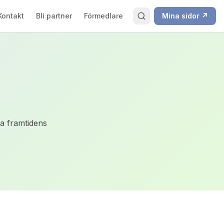
Kontakt
Bli partner
Förmedlare
Mina sidor ↗
a framtidens