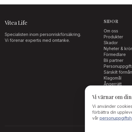
SIDOR
Vitea Life
Om oss
Specialisten inom personriskförsäkring.
Produkter
Vi förenar expertis med omtanke.
Skador
Nyheter & krö
Förmedlare
Bli partner
Personuppgift
Särskilt förm
Klagomål
Ångerrätt
Cookieinställn
Vi värnar om din
Vi använder cookies 
förbättra din upplev
vår
personuppgiftsh