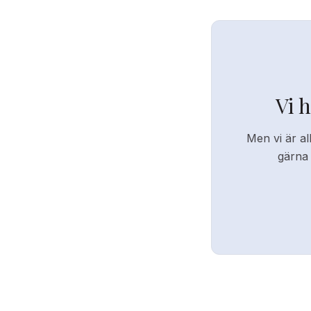
Vi 
Men vi är al
gärna 