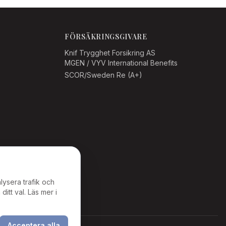
FÖRSÄKRINGSGIVARE
Knif Trygghet Forsikring AS
MGEN / VYV International Benefits
SCOR/Sweden Re (A+)
lysera trafik och
itt val. Läs mer i
Acceptera alla